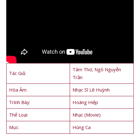
Tâm Thơ, Ngô Nguyễn
Tác Giả:
Trần
Hòa Âm:
Nhạc Sĩ Lê Huỳnh
Trình Bày:
Hoàng Hiệp
Thể Loại:
Nhạc (Movie)
Mục:
Hùng Ca