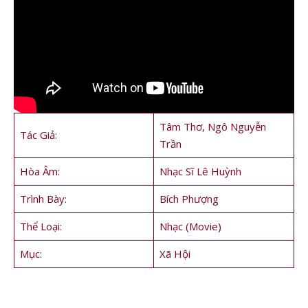
Tâm Thơ, Ngô Nguyễn
Tác Giả:
Trần
Hòa Âm:
Nhạc Sĩ Lê Huỳnh
Trình Bày:
Bích Phượng
Thể Loại:
Nhạc (Movie)
Mục:
Xã Hội