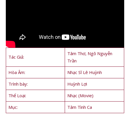
Tâm Thơ, Ngô Nguyễn
Tác Giả:
Trần
Hòa Âm:
Nhạc Sĩ Lê Huỳnh
Trình bày:
Huỳnh Lợi
Thể Loại:
Nhạc (Movie)
Mục:
Tâm Tình Ca