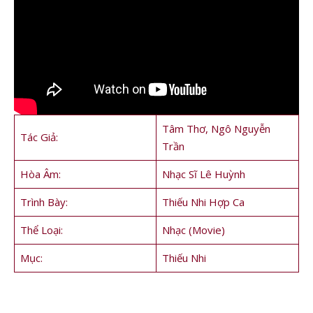
Tâm Thơ, Ngô Nguyễn
Tác Giả:
Trần
Hòa Âm:
Nhạc Sĩ Lê Huỳnh
Trình Bày:
Thiếu Nhi Hợp Ca
Thể Loại:
Nhạc (Movie)
Mục:
Thiếu Nhi