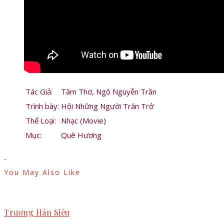
Tác Giả:
Tâm Thơ, Ngô Nguyễn Trần
Trình bày:
Hội Những Người Trăn Trở
Thể Loại:
Nhạc (Movie)
Mục:
Quê Hương
You May Also Like
Trương Hán Siêu