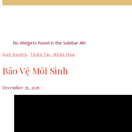
No Widgets found in the Sidebar Alt!
,
Quê Hương
Thiên Tai, Nhân Họa
Bảo Vệ Môi Sinh
December 25, 2025
/