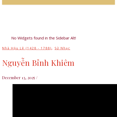
No Widgets found in the Sidebar Alt!
,
Nhà Hậu Lê (1428 - 1788)
Sử Nhạc
Nguyễn Bỉnh Khiêm
December 13, 2025
/